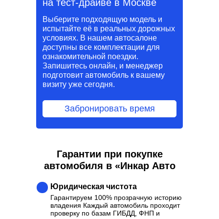
на тест-драйве в Москве
Выберите подходящую модель и
испытайте её в реальных дорожных
условиях. В нашем автосалоне
доступны все комплектации для
ознакомительной поездки.
Запишитесь онлайн, и менеджер
подготовит автомобиль к вашему
визиту уже сегодня.
Забронировать время
Гарантии при покупке
автомобиля в «Инкар Авто
Юридическая чистота
Гарантируем 100% прозрачную историю
владения Каждый автомобиль проходит
проверку по базам ГИБДД, ФНП и