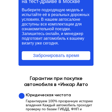
на тест-драйве в Москве
Выберите подходящую модель и
испытайте её в реальных дорожных
условиях. В нашем автосалоне
доступны все комплектации для
ознакомительной поездки.
Запишитесь онлайн, и менеджер
подготовит автомобиль к вашему
визиту уже сегодня.
Забронировать время
Гарантии при покупке
автомобиля в «Инкар Авто
Юридическая чистота
Гарантируем 100% прозрачную историю
владения Каждый автомобиль проходит
проверку по базам ГИБДД, ФНП и