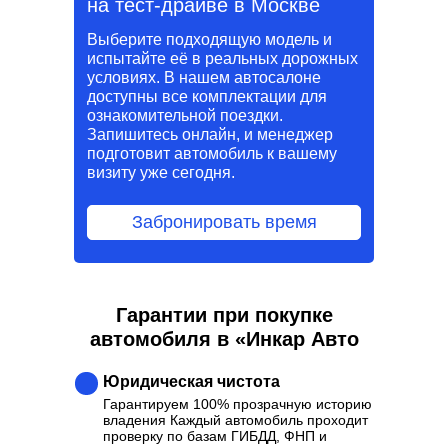
на тест-драйве в Москве
Выберите подходящую модель и
испытайте её в реальных дорожных
условиях. В нашем автосалоне
доступны все комплектации для
ознакомительной поездки.
Запишитесь онлайн, и менеджер
подготовит автомобиль к вашему
визиту уже сегодня.
Забронировать время
Гарантии при покупке
автомобиля в «Инкар Авто
Юридическая чистота
Гарантируем 100% прозрачную историю
владения Каждый автомобиль проходит
проверку по базам ГИБДД, ФНП и