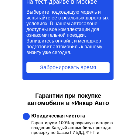
на тест-драйве в Москве
Выберите подходящую модель и
испытайте её в реальных дорожных
условиях. В нашем автосалоне
доступны все комплектации для
ознакомительной поездки.
Запишитесь онлайн, и менеджер
подготовит автомобиль к вашему
визиту уже сегодня.
Забронировать время
Гарантии при покупке
автомобиля в «Инкар Авто
Юридическая чистота
Гарантируем 100% прозрачную историю
владения Каждый автомобиль проходит
проверку по базам ГИБДД, ФНП и