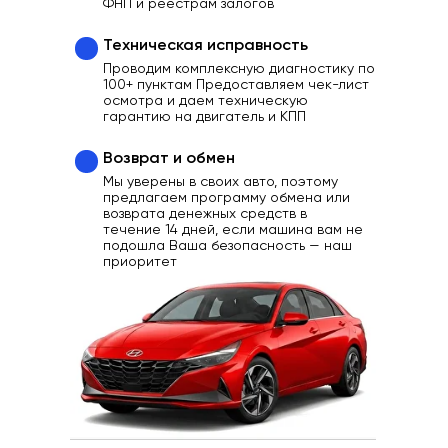
ФНП и реестрам залогов
Техническая исправность
Проводим комплексную диагностику по
100+ пунктам Предоставляем чек-лист
осмотра и даем техническую
гарантию на двигатель и КПП
Возврат и обмен
Мы уверены в своих авто, поэтому
предлагаем программу обмена или
возврата денежных средств в
течение 14 дней, если машина вам не
подошла Ваша безопасность — наш
приоритет
Ваш надежный партнер
в выборе качественного
Автомобиля
Отзывы
Каталог
Контакты
О нас
Кредит
Трейд-Ин
Выкуп