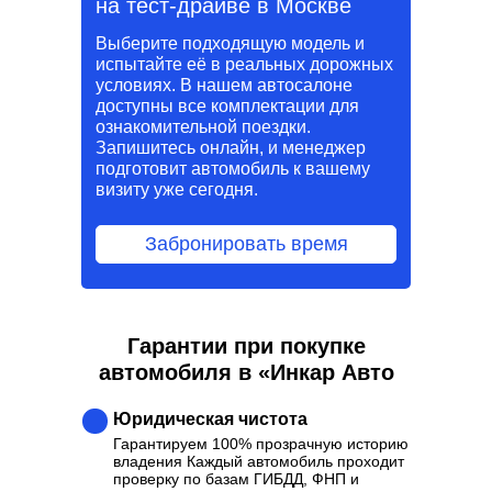
на тест-драйве в Москве
Выберите подходящую модель и
испытайте её в реальных дорожных
условиях. В нашем автосалоне
доступны все комплектации для
ознакомительной поездки.
Запишитесь онлайн, и менеджер
подготовит автомобиль к вашему
визиту уже сегодня.
Забронировать время
Гарантии при покупке
автомобиля в «Инкар Авто
Юридическая чистота
Гарантируем 100% прозрачную историю
владения Каждый автомобиль проходит
проверку по базам ГИБДД, ФНП и