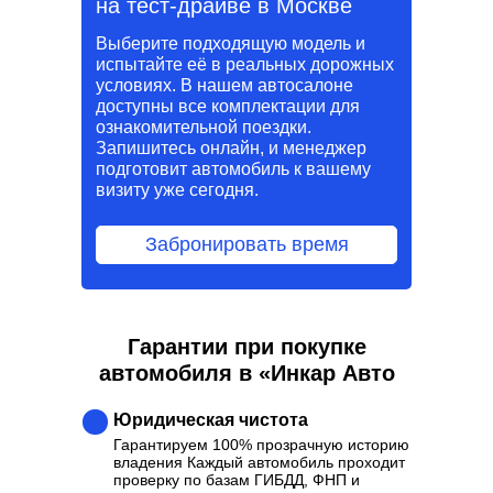
на тест-драйве в Москве
Выберите подходящую модель и
испытайте её в реальных дорожных
условиях. В нашем автосалоне
доступны все комплектации для
ознакомительной поездки.
Запишитесь онлайн, и менеджер
подготовит автомобиль к вашему
визиту уже сегодня.
Забронировать время
Гарантии при покупке
автомобиля в «Инкар Авто
Юридическая чистота
Гарантируем 100% прозрачную историю
владения Каждый автомобиль проходит
проверку по базам ГИБДД, ФНП и