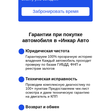
Забронировать время
Гарантии при покупке
Ваш надежный партнер в
автомобиля в «Инкар Авто
выборе качественного
Автомобиля
Юридическая чистота
Отзывы
Каталог
Контакты
О нас
Гарантируем 100% прозрачную историю
владения Каждый автомобиль проходит
Кредит
Трейд-Ин
Выкуп
проверку по базам ГИБДД, ФНП и
реестрам залогов
Оставить заявку
Каталог
Техническая исправность
Проводим комплексную диагностику по
100+ пунктам Предоставляем чек-лист
осмотра и даем техническую гарантию
на двигатель и КПП
ОБЩЕСТВО С ОГРАНИЧЕННОЙ
ОТВЕТСТВЕННОСТЬЮ "АСЦ" г. Москва,
Возврат и обмен
Волоколамское ш., д. 1, стр. 1, помещ. 55/8