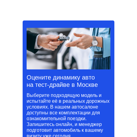
Оцените динамику авто
на тест-драйве в Москве
Выберите подходящую модель и
испытайте её в реальных дорожных
условиях. В нашем автосалоне
доступны все комплектации для
ознакомительной поездки.
Запишитесь онлайн, и менеджер
подготовит автомобиль к вашему
визиту уже сегодня.