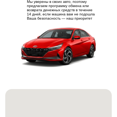
+7 495 032 82 52
Мы уверены в своих авто, поэтому
предлагаем программу обмена или
возврата денежных средств в течение
ОГРН 1257700197974
14 дней, если машина вам не подошла
Ваша безопасность — наш приоритет
ИНН 7743470305
info@incarauto.ru
Политика конфиденциальности