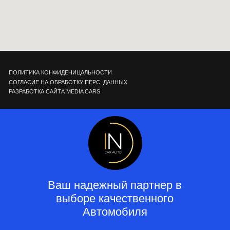
Ваш надежный партнер в
выборе качественного
Автомобиля
Отзывы
Каталог
Контакты
О нас
Кредит
Трейд-Ин
Выкуп
Оставить заявку
Каталог
ОБЩЕСТВО С ОГРАНИЧЕННОЙ
ОТВЕТСТВЕННОСТЬЮ "АСЦ" г. Москва,
Волоколамское ш., д. 1, стр. 1, помещ. 55/8
+7 495 032 82 52
ОГРН 1257700197974
ИНН 7743470305
info@incarauto.ru