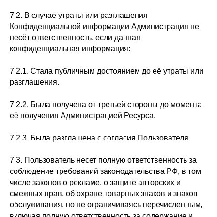
7.2. В случае утраты или разглашения
Ваш надежный партнер в
Конфиденциальной информации Администрация не
выборе качественного
несёт ответственность, если данная
Автомобиля
конфиденциальная информация:
Отзывы
Каталог
Контакты
О нас
7.2.1. Стала публичным достоянием до её утраты или
Кредит
Трейд-Ин
Выкуп
разглашения.
Оставить заявку
Каталог
7.2.2. Была получена от третьей стороны до момента
её получения Администрацией Ресурса.
7.2.3. Была разглашена с согласия Пользователя.
ОБЩЕСТВО С ОГРАНИЧЕННОЙ
ОТВЕТСТВЕННОСТЬЮ "АСЦ" г. Москва,
7.3. Пользователь несет полную ответственность за
Волоколамское ш., д. 1, стр. 1, помещ. 55/8
+7 495 032 82 52
соблюдение требований законодательства РФ, в том
числе законов о рекламе, о защите авторских и
смежных прав, об охране товарных знаков и знаков
ОГРН 1257700197974
обслуживания, но не ограничиваясь перечисленным,
ИНН 7743470305
включая полную ответственность за содержание и